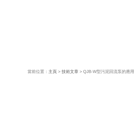
當前位置：
主頁
>
技術文章
> QJB-W型污泥回流泵的應